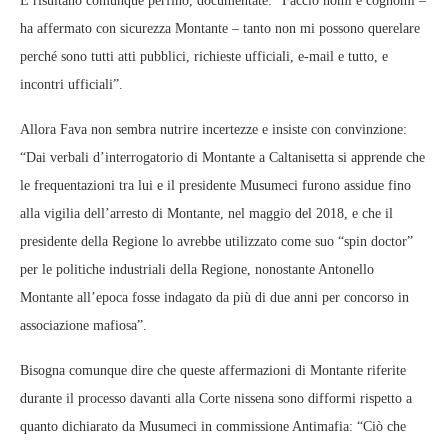
E risultano comunque perfino, documentate: “Faccio nomi e cognomi –
ha affermato con sicurezza Montante – tanto non mi possono querelare
perché sono tutti atti pubblici, richieste ufficiali, e-mail e tutto, e
incontri ufficiali”.
Allora Fava non sembra nutrire incertezze e insiste con convinzione:
“Dai verbali d’interrogatorio di Montante a Caltanisetta si apprende che
le frequentazioni tra lui e il presidente Musumeci furono assidue fino
alla vigilia dell’arresto di Montante, nel maggio del 2018, e che il
presidente della Regione lo avrebbe utilizzato come suo “spin doctor”
per le politiche industriali della Regione, nonostante Antonello
Montante all’epoca fosse indagato da più di due anni per concorso in
associazione mafiosa”.
Bisogna comunque dire che queste affermazioni di Montante riferite
durante il processo davanti alla Corte nissena sono difformi rispetto a
quanto dichiarato da Musumeci in commissione Antimafia: “Ciò che