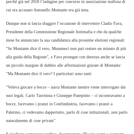
perché già nel 2018 l’indagine per concorso in associazione mafiosa di
cui era accusato Antonello Montante era già nota.
Dunque non si lascia sfuggire l’occasione di intervenire Cladio Fava,
Presidente della Commissione Regionale Antimafia e che da qualche
mese ha annunciato la sua candidatura alla prossime elezioni regionali:
“Se Montante dice il vero, Musumeci non può restare un minuto di più
alla guida della Regione”, e Fava prosegue con durezza anche se lascia
un piccolo margine di dubbio alle affermazioni giurate di Montante:
“Ma Montante dice il vero? I particolari sono tanti:
“Voleva giocare a bocce – narra Montante mentre viene interrogato dai
suoi legali, Carlo Taormina e Giuseppe Panepinto – ci incontravamo a
bocce, facevamo i pranzi in Confindustria, facevamo i pranzi a
Palermo, ci vedevamo dappertutto, parlo di cose istituzionali, non parlo
naturalmente di cose private”.