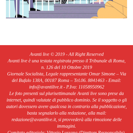
Avanti live © 2019 - All Right Reserved
Avanti live è una testata registrata presso il Tribunale di Roma,
n. 126 del 10 Ottobre 2019
Giornale Socialista, Legale rappresentante Omar Simone – Via
del Bufalo 138A, 00187 Roma – Tel.06. 8841463 - Email:
info@avantilive.it - P.Iva: 11058950962
Le foto presenti sul plurisettimanale Avanti live sono prese da
internet, quindi valutate di pubblico dominio. Se il soggetto o gli
autori dovessero avere qualcosa in contrario alla pubblicazione,
basta segnalarlo alla redazione, alla mail:
redazione@avantilive.it, si provvederà alla rimozione delle
immagini.
Comitato editoriale: Vittorio Lussana (Direttore Responsabile).