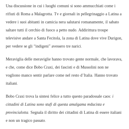
Una discussione in cui i luoghi comuni si sono ammucchiati come i
rifiuti di Roma a Malagrotta. Tv e giornali in pellegrinaggio a Latina a
vedere i suoi abitanti in camicia nera salutarsi romanamente, il sabato
saltare tutti il cerchio di fuoco a petto nudo. Addirittura troupe
televisive andare a Santa Fecitola, la zona di Latina dove vive Durigon,
per vedere se gli “indigeni” avessero tre narici.
Meraviglia delle meraviglie hanno trovato gente normale, che lavorava,
e che, come dice Bobo Craxi, dei fascisti e di Mussolini non ne
vogliono manco sentir parlare come nel resto d’Italia. Hanno trovato
italiani.
Bobo Craxi trova la sintesi felice a tutto questo paradossale caos:
i
cittadini di Latina sono stufi di questa amalgama reducista e
provincialotta.
Segnala il diritto dei cittadini di Latina di essere italiani
e non un tragico passato.