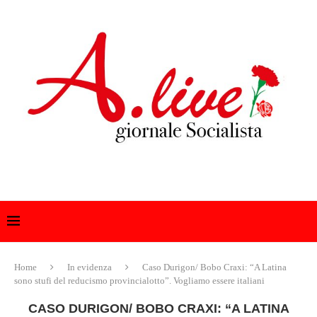
Home
In evidenza
Caso Durigon/ Bobo Craxi: “A Latina
sono stufi del reducismo provincialotto”. Vogliamo essere italiani
CASO DURIGON/ BOBO CRAXI: “A LATINA