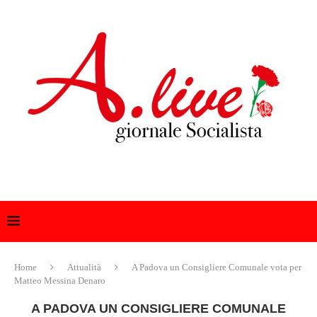
Home
Attualità
A Padova un Consigliere Comunale vota per
Matteo Messina Denaro
A PADOVA UN CONSIGLIERE COMUNALE