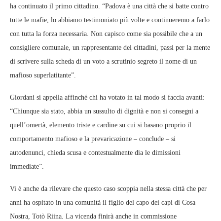
ha continuato il primo cittadino. “Padova è una città che si batte contro
tutte le mafie, lo abbiamo testimoniato più volte e continueremo a farlo
con tutta la forza necessaria. Non capisco come sia possibile che a un
consigliere comunale, un rappresentante dei cittadini, passi per la mente
di scrivere sulla scheda di un voto a scrutinio segreto il nome di un
mafioso superlatitante”.
Giordani si appella affinché chi ha votato in tal modo si faccia avanti:
“Chiunque sia stato, abbia un sussulto di dignità e non si consegni a
quell’omertà, elemento triste e cardine su cui si basano proprio il
comportamento mafioso e la prevaricazione – conclude – si
autodenunci, chieda scusa e contestualmente dia le dimissioni
immediate”.
Vi è anche da rilevare che questo caso scoppia nella stessa città che per
anni ha ospitato in una comunità il figlio del capo dei capi di Cosa
Nostra, Totò Riina. La vicenda finirà anche in commissione