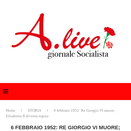
Home
STORIA
6 febbraio 1952: Re Giorgio VI muore;
Elisabetta II diventa regina
6 FEBBRAIO 1952: RE GIORGIO VI MUORE;