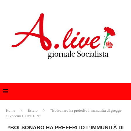
Home
Estero
“Bolsonaro ha preferito l’immunità di gregge
ai vaccini COVID-19”
“BOLSONARO HA PREFERITO L’IMMUNITÀ DI