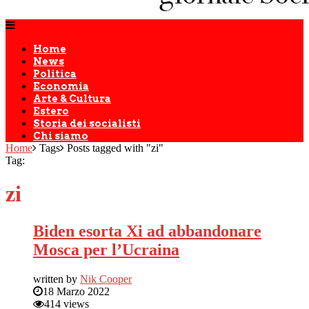
Home
News
Politica
Economia
Arte & Cultura
Estero
Storia dei socialisti
Chi siamo
Home
Tags
Posts tagged with "zi"
Tag:
zi
Biden esorta Xi ad abbandonare
Mosca per l’Ucraina
written by
Nik Cooper
18 Marzo 2022
414 views