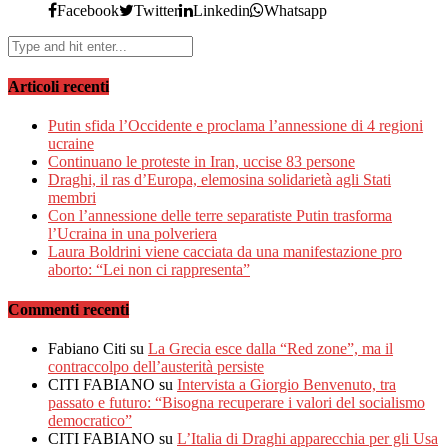
Facebook
Twitter
Linkedin
Whatsapp
Articoli recenti
Putin sfida l’Occidente e proclama l’annessione di 4 regioni
ucraine
Continuano le proteste in Iran, uccise 83 persone
Draghi, il ras d’Europa, elemosina solidarietà agli Stati
membri
Con l’annessione delle terre separatiste Putin trasforma
l’Ucraina in una polveriera
Laura Boldrini viene cacciata da una manifestazione pro
aborto: “Lei non ci rappresenta”
Commenti recenti
Fabiano Citi
su
La Grecia esce dalla “Red zone”, ma il
contraccolpo dell’austerità persiste
CITI FABIANO
su
Intervista a Giorgio Benvenuto, tra
passato e futuro: “Bisogna recuperare i valori del socialismo
democratico”
CITI FABIANO
su
L’Italia di Draghi apparecchia per gli Usa