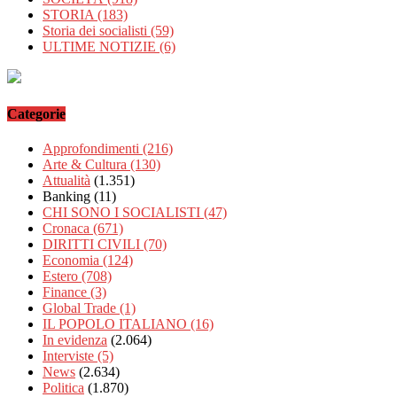
STORIA
(183)
Storia dei socialisti
(59)
ULTIME NOTIZIE
(6)
Categorie
Approfondimenti
(216)
Arte & Cultura
(130)
Attualità
(1.351)
Banking
(11)
CHI SONO I SOCIALISTI
(47)
Cronaca
(671)
DIRITTI CIVILI
(70)
Economia
(124)
Estero
(708)
Finance
(3)
Global Trade
(1)
IL POPOLO ITALIANO
(16)
In evidenza
(2.064)
Interviste
(5)
News
(2.634)
Politica
(1.870)