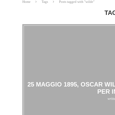
Home
Tags
Posts tagged with "wilde"
TA
25 MAGGIO 1895, OSCAR WI
PER 
writ