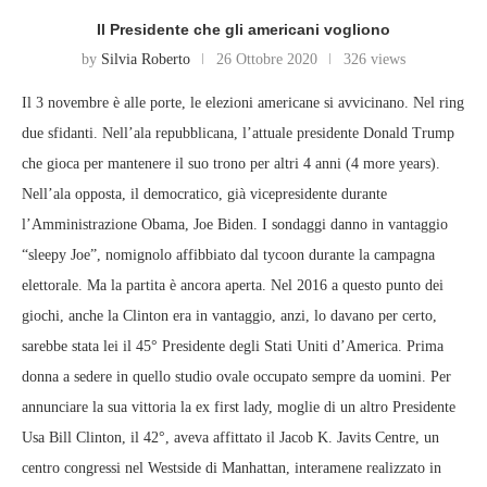
Il Presidente che gli americani vogliono
by
Silvia Roberto
26 Ottobre 2020
326 views
Il 3 novembre è alle porte, le elezioni americane si avvicinano. Nel ring
due sfidanti. Nell’ala repubblicana, l’attuale presidente Donald Trump
che gioca per mantenere il suo trono per altri 4 anni (4 more years).
Nell’ala opposta, il democratico, già vicepresidente durante
l’Amministrazione Obama, Joe Biden. I sondaggi danno in vantaggio
“sleepy Joe”, nomignolo affibbiato dal tycoon durante la campagna
elettorale. Ma la partita è ancora aperta. Nel 2016 a questo punto dei
giochi, anche la Clinton era in vantaggio, anzi, lo davano per certo,
sarebbe stata lei il 45° Presidente degli Stati Uniti d’America. Prima
donna a sedere in quello studio ovale occupato sempre da uomini. Per
annunciare la sua vittoria la ex first lady, moglie di un altro Presidente
Usa Bill Clinton, il 42°, aveva affittato il Jacob K. Javits Centre, un
centro congressi nel Westside di Manhattan, interamene realizzato in