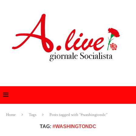
Home
Tags
Posts tagged with "#washingtondc"
TAG:
#WASHINGTONDC