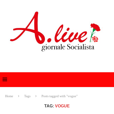
Home
Tags
Posts tagged with "vogue"
TAG:
VOGUE