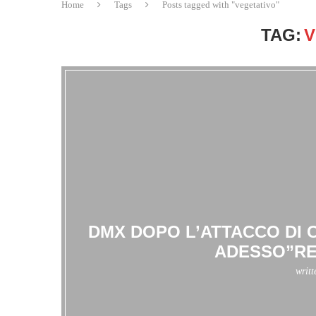
Home
Tags
Posts tagged with "vegetativo"
TAG:
V
DMX DOPO L’ATTACCO DI 
ADESSO”RE
writ