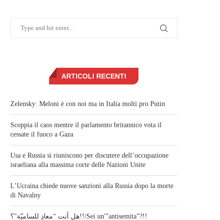
ARTICOLI RECENTI
Zelensky: Meloni è con noi ma in Italia molti pro Putin
Scoppia il caos mentre il parlamento britannico vota il
cessate il fuoco a Gaza
Usa e Russia si riuniscono per discutere dell’occupazione
israeliana alla massima corte delle Nazioni Unite
L’Ucraina chiede nuove sanzioni alla Russia dopo la morte
di Navalny
هل أنت “معادٍ للساميّة”؟!!/Sei un'”antisemita”?!!