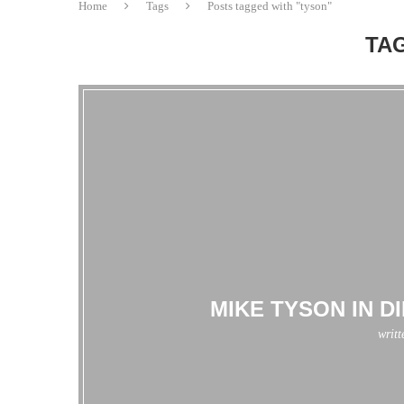
Home
Tags
Posts tagged with "tyson"
TAG
MIKE TYSON IN DI
writ