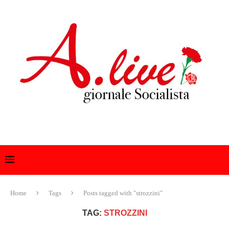
Home
Tags
Posts tagged with "strozzini"
TAG:
STROZZINI