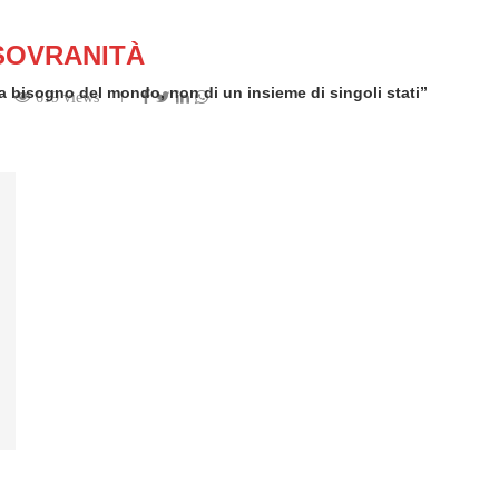
SOVRANITÀ
a bisogno del mondo, non di un insieme di singoli stati”
619 views
en by
Redazione