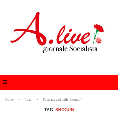
Home
Tags
Posts tagged with "shogun"
TAG:
SHOGUN