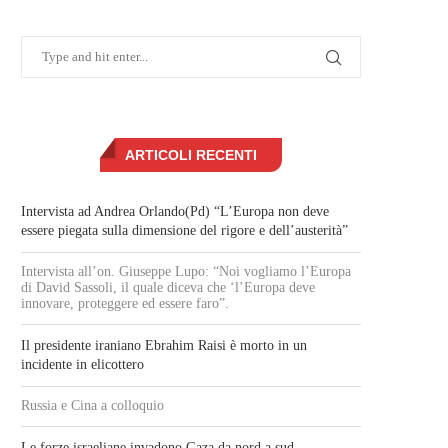
ARTICOLI RECENTI
Intervista ad Andrea Orlando(Pd) “L’Europa non deve
essere piegata sulla dimensione del rigore e dell’austerità”
Intervista all’on. Giuseppe Lupo: “Noi vogliamo l’Europa
di David Sassoli, il quale diceva che ‘l’Europa deve
innovare, proteggere ed essere faro”.
Il presidente iraniano Ebrahim Raisi è morto in un
incidente in elicottero
Russia e Cina a colloquio
Le forze israeliane invadono Gaza da nord a sud