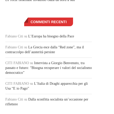
COMMENTI RECENTI
Fabiano Citi
su
L’Europa ha bisogno della Pace
Fabiano Citi
su
La Grecia esce dalla “Red zone”, ma il
contraccolpo dell’austerità persiste
CITI FABIANO
su
Intervista a Giorgio Benvenuto, tra
passato e futuro: “Bisogna recuperare i valori del socialismo
democratico”
CITI FABIANO
su
L’Italia di Draghi apparecchia per gli
Usa “E io Pago”
Fabiano Citi
su
Dalla sconfitta socialista un’occasione per
riflettere