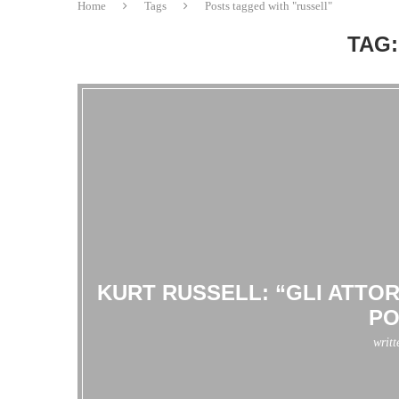
Home
Tags
Posts tagged with "russell"
TAG:
KURT RUSSELL: “GLI ATTO
PO
writ