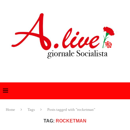
Home
Tags
Posts tagged with "rocketman"
TAG:
ROCKETMAN