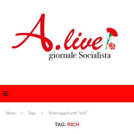
Home
Tags
Posts tagged with "rich"
TAG:
RICH