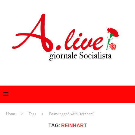
Home
Tags
Posts tagged with "reinhart"
TAG:
REINHART