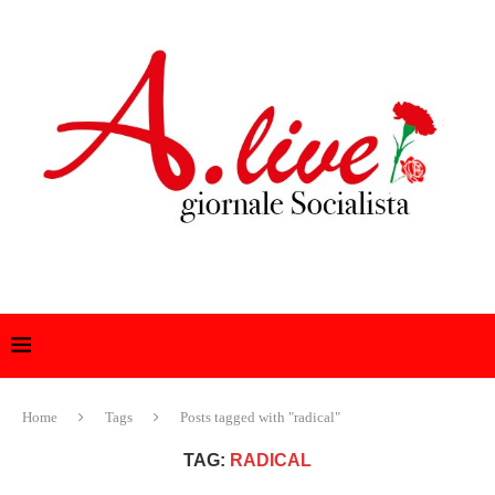
Home
Tags
Posts tagged with "radical"
TAG:
RADICAL