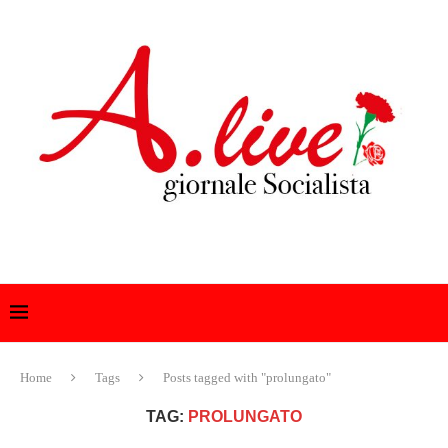
Home
Tags
Posts tagged with "prolungato"
TAG:
PROLUNGATO