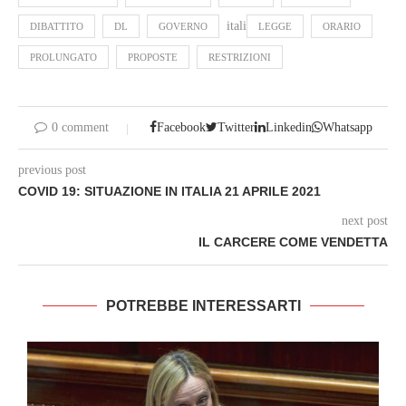
itali
DIBATTITO
DL
GOVERNO
LEGGE
ORARIO
PROLUNGATO
PROPOSTE
RESTRIZIONI
0 comment
Facebook
Twitter
Linkedin
Whatsapp
previous post
COVID 19: SITUAZIONE IN ITALIA 21 APRILE 2021
next post
IL CARCERE COME VENDETTA
POTREBBE INTERESSARTI