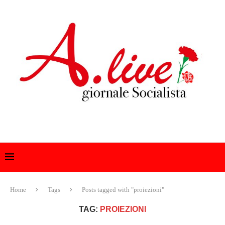
Home
Tags
Posts tagged with "proiezioni"
TAG:
PROIEZIONI