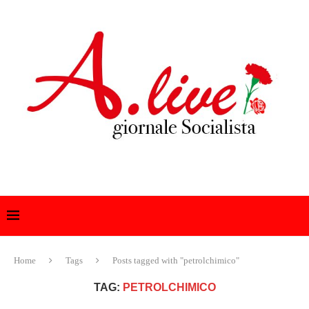
Home
Tags
Posts tagged with "petrolchimico"
TAG:
PETROLCHIMICO