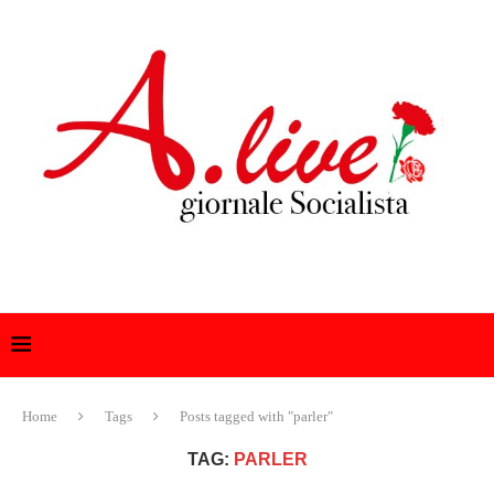
Home
Tags
Posts tagged with "parler"
TAG:
PARLER