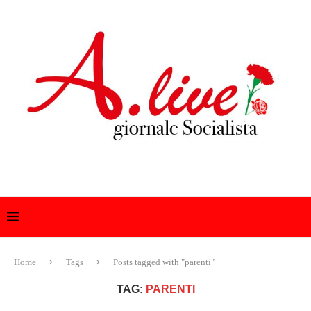
Home
Tags
Posts tagged with "parenti"
TAG:
PARENTI