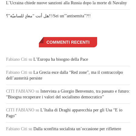
L’Ucraina chiede nuove sanzioni alla Russia dopo la morte di Navalny
هل أنت “معادٍ للساميّة”؟!!/Sei un'”antisemita”?!!
COMMENTI RECENTI
Fabiano Citi
su
L’Europa ha bisogno della Pace
Fabiano Citi
su
La Grecia esce dalla “Red zone”, ma il contraccolpo
dell’austerità persiste
CITI FABIANO
su
Intervista a Giorgio Benvenuto, tra passato e futuro:
“Bisogna recuperare i valori del socialismo democratico”
CITI FABIANO
su
L’Italia di Draghi apparecchia per gli Usa “E io
Pago”
Fabiano Citi
su
Dalla sconfitta socialista un’occasione per riflettere