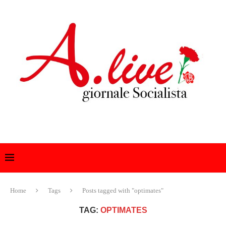
Home
Tags
Posts tagged with "optimates"
TAG:
OPTIMATES