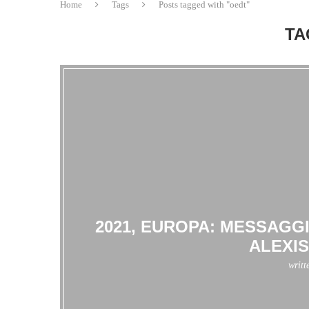
Home
Tags
Posts tagged with "oedt"
TA
2021, EUROPA: MESSAGG
ALEXI
writt