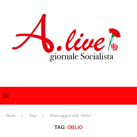
Home
Tags
Posts tagged with "oblio"
TAG:
OBLIO