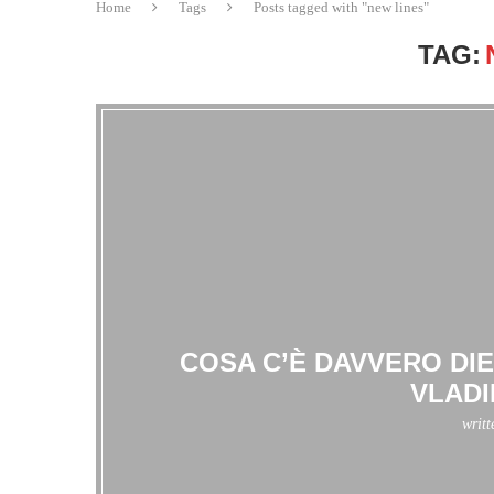
Home
Tags
Posts tagged with "new lines"
TAG:
COSA C’È DAVVERO DIE
VLADI
writ