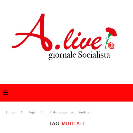
Home
Tags
Posts tagged with "mutilati"
TAG:
MUTILATI