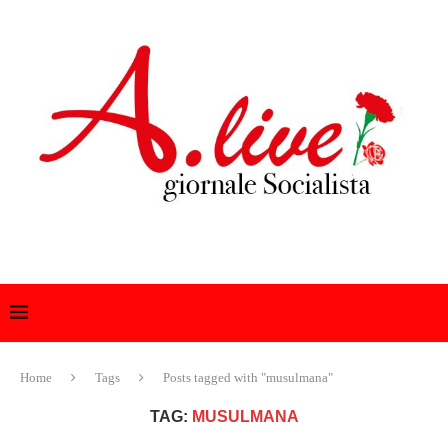
Home
Tags
Posts tagged with "musulmana"
TAG:
MUSULMANA