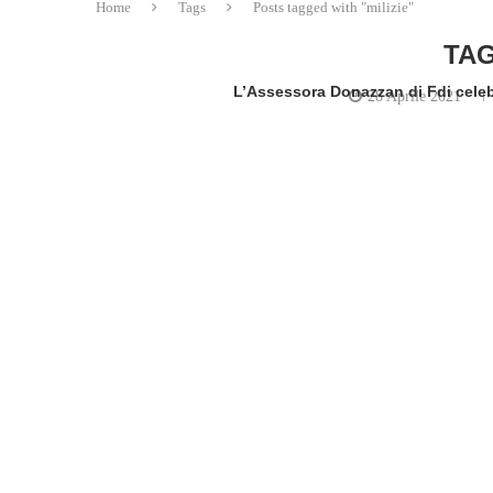
Home
Tags
Posts tagged with "milizie"
TAG
L’Assessora Donazzan di Fdi celebra
28 Aprile 2021
written