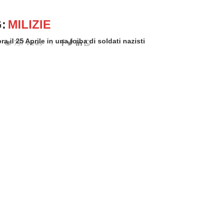
:
MILIZIE
 il 25 Aprile in una foiba di soldati nazisti
797 views
 by
Rosario Sorace