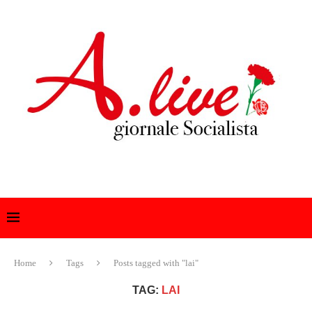
Home
Tags
Posts tagged with "lai"
TAG:
LAI