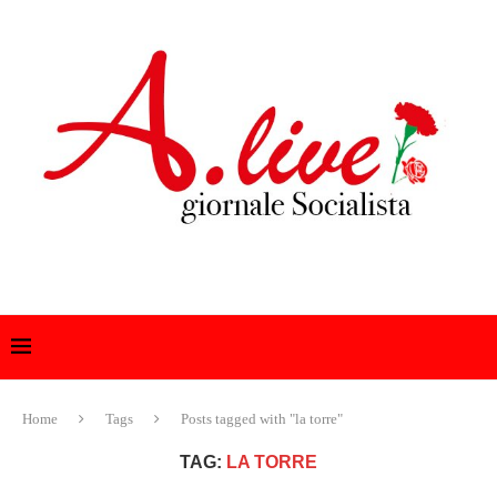
Home
Tags
Posts tagged with "la torre"
TAG:
LA TORRE