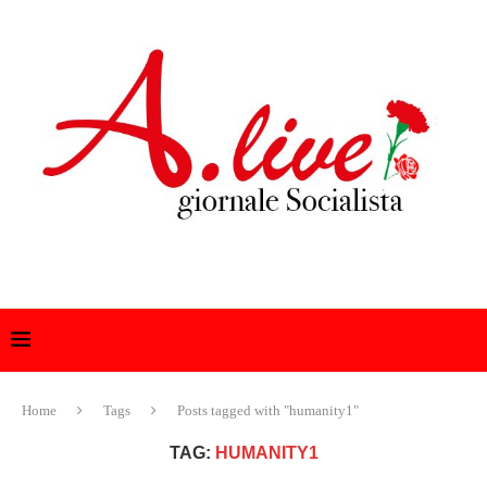
Home
Tags
Posts tagged with "humanity1"
TAG:
HUMANITY1