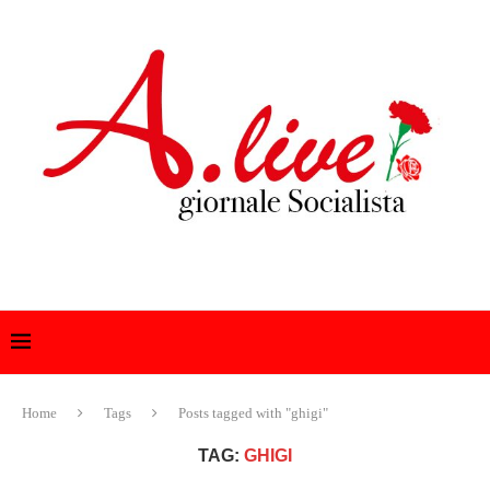
Home
Tags
Posts tagged with "ghigi"
TAG:
GHIGI