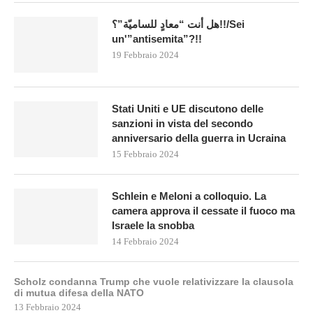
هل أنت “معادٍ للساميّة”؟!!/Sei
un'”antisemita”?!!
19 Febbraio 2024
Stati Uniti e UE discutono delle
sanzioni in vista del secondo
anniversario della guerra in Ucraina
15 Febbraio 2024
Schlein e Meloni a colloquio. La
camera approva il cessate il fuoco ma
Israele la snobba
14 Febbraio 2024
Scholz condanna Trump che vuole relativizzare la clausola
di mutua difesa della NATO
13 Febbraio 2024