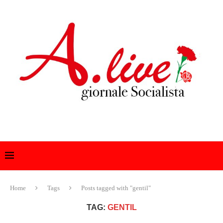
Home
Tags
Posts tagged with "gentil"
TAG:
GENTIL