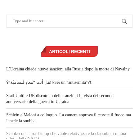
ARTICOLI RECENTI
L’Ucraina chiede nuove sanzioni alla Russia dopo la morte di Navalny
هل أنت “معادٍ للساميّة”؟!!/Sei un'”antisemita”?!!
Stati Uniti e UE discutono delle sanzioni in vista del secondo
anniversario della guerra in Ucraina
Schlein e Meloni a colloquio. La camera approva il cessate il fuoco ma
Israele la snobba
Scholz condanna Trump che vuole relativizzare la clausola di mutua
difesa della NATO