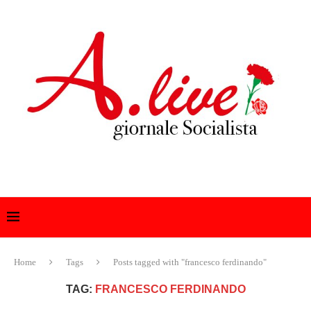
Home
Tags
Posts tagged with "francesco ferdinando"
TAG:
FRANCESCO FERDINANDO