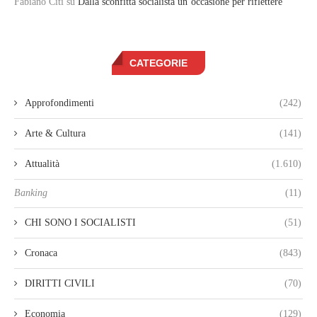
Fabiano Citi
su
Dalla sconfitta socialista un’occasione per riflettere
CATEGORIE
Approfondimenti
(242)
Arte & Cultura
(141)
Attualità
(1.610)
Banking
(11)
CHI SONO I SOCIALISTI
(51)
Cronaca
(843)
DIRITTI CIVILI
(70)
Economia
(129)