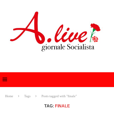
Home
Tags
Posts tagged with "finale"
TAG:
FINALE