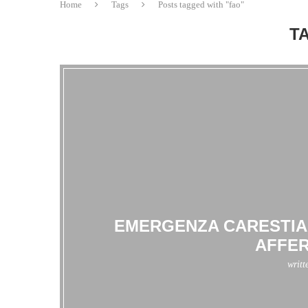
Home
Tags
Posts tagged with "fao"
T
EMERGENZA CARESTIA 
AFFER
writt