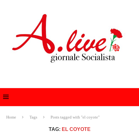
Home
Tags
Posts tagged with "el coyote"
TAG:
EL COYOTE