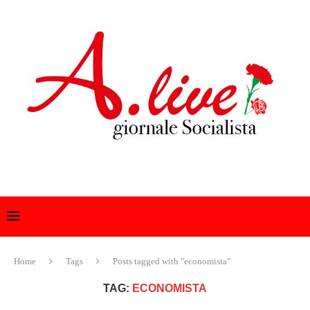
Home
Tags
Posts tagged with "economista"
TAG:
ECONOMISTA