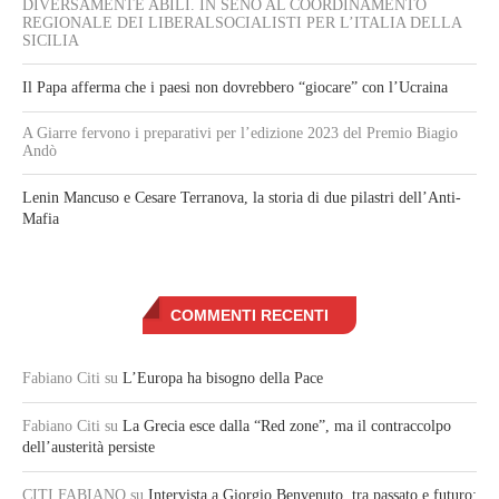
DIVERSAMENTE ABILI. IN SENO AL COORDINAMENTO
REGIONALE DEI LIBERALSOCIALISTI PER L’ITALIA DELLA
SICILIA
Il Papa afferma che i paesi non dovrebbero “giocare” con l’Ucraina
A Giarre fervono i preparativi per l’edizione 2023 del Premio Biagio
Andò
Lenin Mancuso e Cesare Terranova, la storia di due pilastri dell’Anti-
Mafia
COMMENTI RECENTI
Fabiano Citi
su
L’Europa ha bisogno della Pace
Fabiano Citi
su
La Grecia esce dalla “Red zone”, ma il contraccolpo
dell’austerità persiste
CITI FABIANO
su
Intervista a Giorgio Benvenuto, tra passato e futuro: