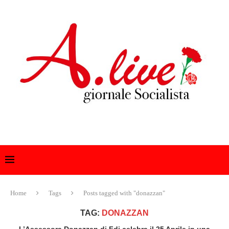
Home
Tags
Posts tagged with "donazzan"
TAG:
DONAZZAN