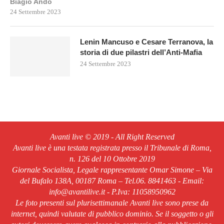
Biagio Andò
24 Settembre 2023
Lenin Mancuso e Cesare Terranova, la
storia di due pilastri dell’Anti-Mafia
24 Settembre 2023
Avanti live © 2019 - All Right Reserved
Avanti live è una testata registrata presso il Tribunale di Roma,
n. 126 del 10 Ottobre 2019
Giornale Socialista, Legale rappresentante Omar Simone – Via
del Bufalo 138A, 00187 Roma – Tel.06. 8841463 - Email:
info@avantilive.it - P.Iva: 11058950962
Le foto presenti sul plurisettimanale Avanti live sono prese da
internet, quindi valutate di pubblico dominio. Se il soggetto o gli