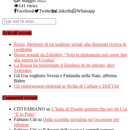
8 Maggio 2022
141 views
Facebook
Twitter
Linkedin
Whatsapp
Articoli recenti
Renzi, Memorie di un traditore seriale alla disperata ricerca di
credibilità
Buoni segnali da Zelenkiy: “Solo la diplomazia può porre fine
alla guerra in Ucraina”
La Russia ha trasformato il Donbass in un inferno, dice
Zelenskiy
Gli Usa vogliono Svezia e Finlandia nella Nato, afferma
Biden
Gli endorsement elettorali in Sicilia di Cuffaro e Dell’Utri
Commenti recenti
CITI FABIANO
su
L’Italia di Draghi apparecchia per gli Usa
“E io Pago”
Fabiano Citi
su
Dalla sconfitta socialista un’occasione per
riflettere
Fabiano Citi
su Il dovere della pace e i compiti europei