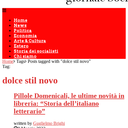
Home
News
Politica
Economia
Arte & Cultura
Estero
Storia dei socialisti
Chi siamo
Home
Tags
Posts tagged with "dolce stil novo"
Tag:
dolce stil novo
Pillole Domenicali, le ultime novità in
libreria: “Storia dell’italiano
letterario”
written by
Guglielmo Brighi