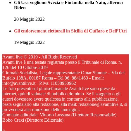
Gli Usa vogliono Svezia e Finlandia nella Nato, afferma
Biden
20 Maggio 2022
Gli endorsement elettorali in Sicilia di Cuffaro e Dell’Utri
19 Maggio 2022
Avanti live © 2019 - All Right Reserved
Avanti live è una testata registrata presso il Tribunale di Roma, n.
126 del 10 Ottobre 2019
Giornale Socialista, Legale rappresentante Omar Simone – Via del
Bufalo 138A, 00187 Roma – Tel.06. 8841463 - Email:
info@avantilive.it - P.Iva: 11058950962
Le foto presenti sul plurisettimanale Avanti live sono prese da
internet, quindi valutate di pubblico dominio. Se il soggetto o gli
autori dovessero avere qualcosa in contrario alla pubblicazione,
basta segnalarlo alla redazione, alla mail: redazione@avantilive.it, si
provvederà alla rimozione delle immagini.
Comitato editoriale: Vittorio Lussana (Direttore Responsabile).
Bobo Craxi (Direttore Editoriale)