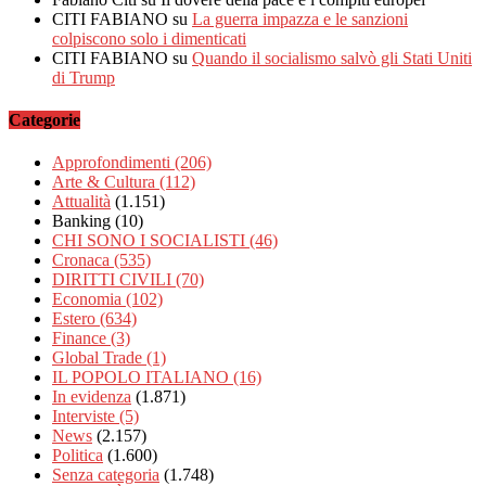
CITI FABIANO
su
La guerra impazza e le sanzioni
colpiscono solo i dimenticati
CITI FABIANO
su
Quando il socialismo salvò gli Stati Uniti
di Trump
Categorie
Approfondimenti
(206)
Arte & Cultura
(112)
Attualità
(1.151)
Banking
(10)
CHI SONO I SOCIALISTI
(46)
Cronaca
(535)
DIRITTI CIVILI
(70)
Economia
(102)
Estero
(634)
Finance
(3)
Global Trade
(1)
IL POPOLO ITALIANO
(16)
In evidenza
(1.871)
Interviste
(5)
News
(2.157)
Politica
(1.600)
Senza categoria
(1.748)