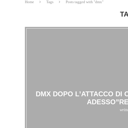
Home
Tags
Posts tagged with "dmx"
T
DMX DOPO L’ATTACCO DI 
ADESSO”RE
writ