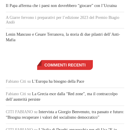
Il Papa afferma che i paesi non dovrebbero “giocare” con l’Ucraina
A Giarre fervono i preparativi per l’edizione 2023 del Premio Biagio
Andò
Lenin Mancuso e Cesare Terranova, la storia di due pilastri dell’Anti-
Mafia
COMMENTI RECENTI
Fabiano Citi
su
L’Europa ha bisogno della Pace
Fabiano Citi
su
La Grecia esce dalla “Red zone”, ma il contraccolpo
dell’austerità persiste
CITI FABIANO
su
Intervista a Giorgio Benvenuto, tra passato e futuro:
“Bisogna recuperare i valori del socialismo democratico”
CITI FABIANO
su
L’Italia di Draghi apparecchia per gli Usa “E io