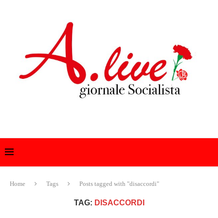
Home
Tags
Posts tagged with "disaccordi"
TAG:
DISACCORDI