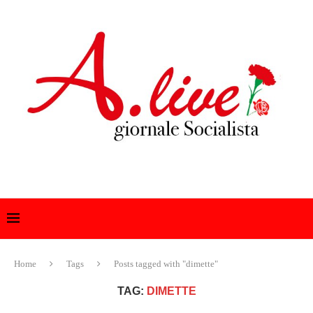
Home
Tags
Posts tagged with "dimette"
TAG:
DIMETTE