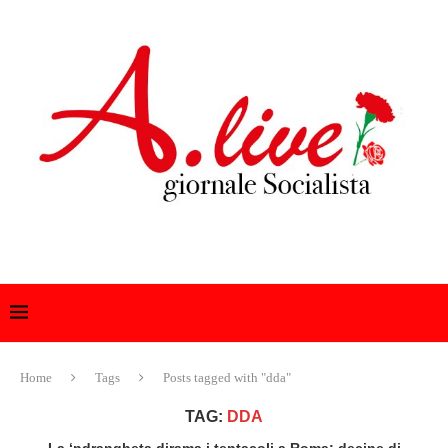
Home
Tags
Posts tagged with "dda"
TAG:
DDA