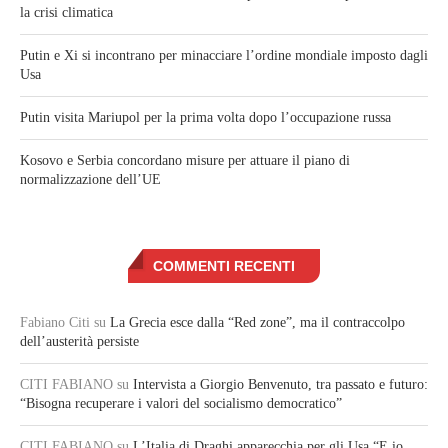
la crisi climatica
Putin e Xi si incontrano per minacciare l’ordine mondiale imposto dagli
Usa
Putin visita Mariupol per la prima volta dopo l’occupazione russa
Kosovo e Serbia concordano misure per attuare il piano di
normalizzazione dell’UE
COMMENTI RECENTI
Fabiano Citi
su
La Grecia esce dalla “Red zone”, ma il contraccolpo
dell’austerità persiste
CITI FABIANO
su
Intervista a Giorgio Benvenuto, tra passato e futuro:
“Bisogna recuperare i valori del socialismo democratico”
CITI FABIANO
su
L’Italia di Draghi apparecchia per gli Usa “E io