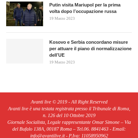
Putin visita Mariupol per la prima
volta dopo l’occupazione russa
19 Marzo 2023
Kosovo e Serbia concordano misure
per attuare il piano di normalizzazione
dell’UE
19 Marzo 2023
Avanti live © 2019 - All Right Reserved
Avanti live è una testata registrata presso il Tribunale di Roma,
n. 126 del 10 Ottobre 2019
Giornale Socialista, Legale rappresentante Omar Simone – Via
del Bufalo 138A, 00187 Roma – Tel.06. 8841463 - Email:
info@avantilive.it - P.Iva: 11058950962